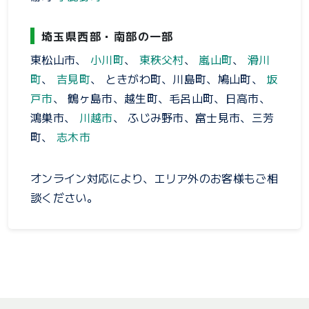
埼玉県西部・南部の一部
東松山市、
小川町
、
東秩父村
、
嵐山町
、
滑川
町
、
吉見町
、 ときがわ町、川島町、鳩山町、
坂
戸市
、 鶴ヶ島市、越生町、毛呂山町、日高市、
鴻巣市、
川越市
、 ふじみ野市、富士見市、三芳
町、
志木市
オンライン対応により、エリア外のお客様もご相
談ください。