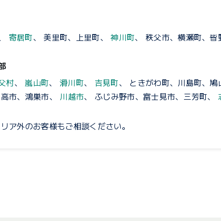
、
寄居町
、 美里町、上里町、
神川町
、 秩父市、横瀬町、
部
父村
、
嵐山町
、
滑川町
、
吉見町
、 ときがわ町、川島町、
日高市、鴻巣市、
川越市
、 ふじみ野市、富士見市、三芳町、
エリア外のお客様もご相談ください。