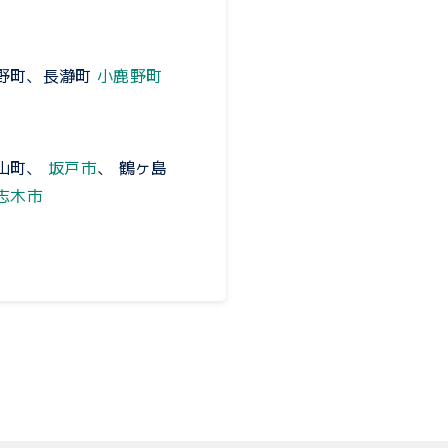
皆野町、長瀞町
小鹿野町
鳩山町、
坂戸市
、 鶴ヶ島
志木市