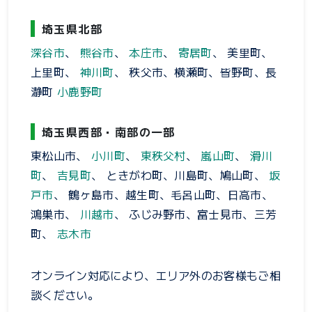
埼玉県北部
深谷市
、
熊谷市
、
本庄市
、
寄居町
、 美里町、
上里町、
神川町
、 秩父市、横瀬町、皆野町、長
瀞町
小鹿野町
埼玉県西部・南部の一部
東松山市、
小川町
、
東秩父村
、
嵐山町
、
滑川
町
、
吉見町
、 ときがわ町、川島町、鳩山町、
坂
戸市
、 鶴ヶ島市、越生町、毛呂山町、日高市、
鴻巣市、
川越市
、 ふじみ野市、富士見市、三芳
町、
志木市
オンライン対応により、エリア外のお客様もご相
談ください。