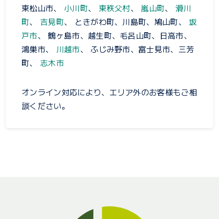
東松山市、
小川町
、
東秩父村
、
嵐山町
、
滑川
町
、
吉見町
、 ときがわ町、川島町、鳩山町、
坂
戸市
、 鶴ヶ島市、越生町、毛呂山町、日高市、
鴻巣市、
川越市
、 ふじみ野市、富士見市、三芳
町、
志木市
オンライン対応により、エリア外のお客様もご相
談ください。