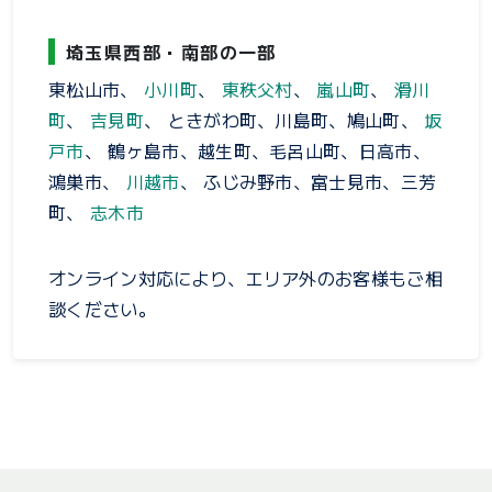
埼玉県西部・南部の一部
東松山市、
小川町
、
東秩父村
、
嵐山町
、
滑川
町
、
吉見町
、 ときがわ町、川島町、鳩山町、
坂
戸市
、 鶴ヶ島市、越生町、毛呂山町、日高市、
鴻巣市、
川越市
、 ふじみ野市、富士見市、三芳
町、
志木市
オンライン対応により、エリア外のお客様もご相
談ください。