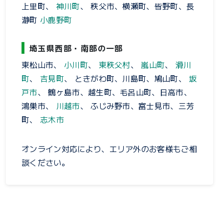
上里町、
神川町
、 秩父市、横瀬町、皆野町、長
瀞町
小鹿野町
埼玉県西部・南部の一部
東松山市、
小川町
、
東秩父村
、
嵐山町
、
滑川
町
、
吉見町
、 ときがわ町、川島町、鳩山町、
坂
戸市
、 鶴ヶ島市、越生町、毛呂山町、日高市、
鴻巣市、
川越市
、 ふじみ野市、富士見市、三芳
町、
志木市
オンライン対応により、エリア外のお客様もご相
談ください。