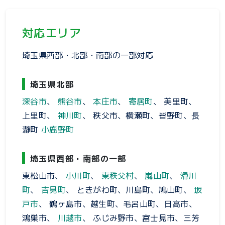
対応エリア
埼玉県西部・北部・南部の一部対応
埼玉県北部
深谷市
、
熊谷市
、
本庄市
、
寄居町
、 美里町、
上里町、
神川町
、 秩父市、横瀬町、皆野町、長
瀞町
小鹿野町
埼玉県西部・南部の一部
東松山市、
小川町
、
東秩父村
、
嵐山町
、
滑川
町
、
吉見町
、 ときがわ町、川島町、鳩山町、
坂
戸市
、 鶴ヶ島市、越生町、毛呂山町、日高市、
鴻巣市、
川越市
、 ふじみ野市、富士見市、三芳