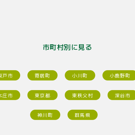
市町村別に見る
坂戸市
寄居町
小川町
小鹿野町
本庄市
東京都
東秩父村
深谷市
神川町
群馬県