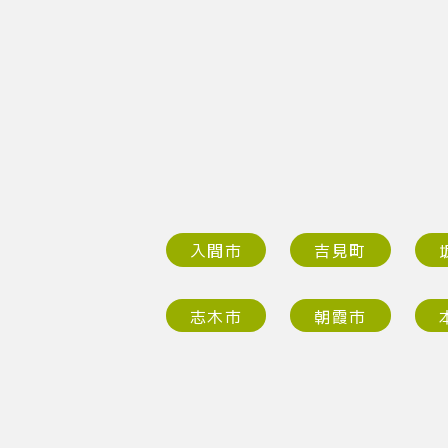
入間市
吉見町
志木市
朝霞市