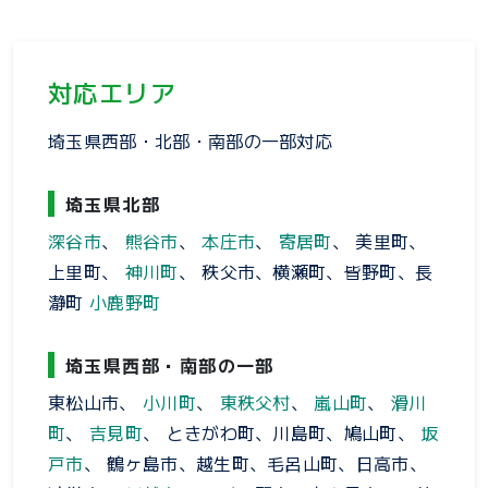
対応エリア
埼玉県西部・北部・南部の一部対応
埼玉県北部
深谷市
、
熊谷市
、
本庄市
、
寄居町
、 美里町、
上里町、
神川町
、 秩父市、横瀬町、皆野町、長
瀞町
小鹿野町
埼玉県西部・南部の一部
東松山市、
小川町
、
東秩父村
、
嵐山町
、
滑川
町
、
吉見町
、 ときがわ町、川島町、鳩山町、
坂
戸市
、 鶴ヶ島市、越生町、毛呂山町、日高市、