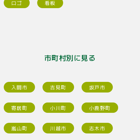
ロゴ
看板
市町村別に見る
入間市
吉見町
坂戸市
寄居町
小川町
小鹿野町
嵐山町
川越市
志木市