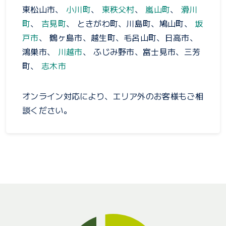
東松山市、
小川町
、
東秩父村
、
嵐山町
、
滑川
町
、
吉見町
、 ときがわ町、川島町、鳩山町、
坂
戸市
、 鶴ヶ島市、越生町、毛呂山町、日高市、
鴻巣市、
川越市
、 ふじみ野市、富士見市、三芳
町、
志木市
オンライン対応により、エリア外のお客様もご相
談ください。