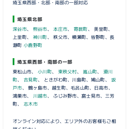
埼玉県西部・北部・南部の一部対応
埼玉県北部
深谷市
、
熊谷市
、
本庄市
、
寄居町
、 美里町、
上里町、
神川町
、 秩父市、横瀬町、皆野町、長
瀞町
小鹿野町
埼玉県西部・南部の一部
東松山市、
小川町
、
東秩父村
、
嵐山町
、
滑川
町
、
吉見町
、 ときがわ町、川島町、鳩山町、
坂
戸市
、 鶴ヶ島市、越生町、毛呂山町、日高市、
鴻巣市、
川越市
、 ふじみ野市、富士見市、三芳
町、
志木市
オンライン対応により、エリア外のお客様もご相