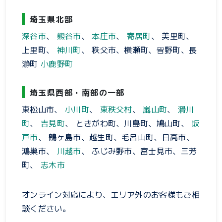
埼玉県北部
深谷市
、
熊谷市
、
本庄市
、
寄居町
、 美里町、
上里町、
神川町
、 秩父市、横瀬町、皆野町、長
瀞町
小鹿野町
埼玉県西部・南部の一部
東松山市、
小川町
、
東秩父村
、
嵐山町
、
滑川
町
、
吉見町
、 ときがわ町、川島町、鳩山町、
坂
戸市
、 鶴ヶ島市、越生町、毛呂山町、日高市、
鴻巣市、
川越市
、 ふじみ野市、富士見市、三芳
町、
志木市
オンライン対応により、エリア外のお客様もご相
談ください。