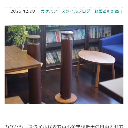
2023.12.28｜
カケハシ・スタイルブログ
｜
経営革新計画
｜
カケハシ・スタイル代表で中小企業診断士の田中大介で