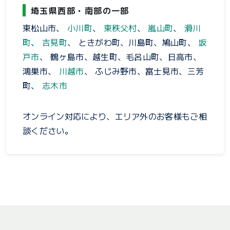
埼玉県西部・南部の一部
東松山市、
小川町
、
東秩父村
、
嵐山町
、
滑川
町
、
吉見町
、 ときがわ町、川島町、鳩山町、
坂
戸市
、 鶴ヶ島市、越生町、毛呂山町、日高市、
鴻巣市、
川越市
、 ふじみ野市、富士見市、三芳
町、
志木市
オンライン対応により、エリア外のお客様もご相
談ください。