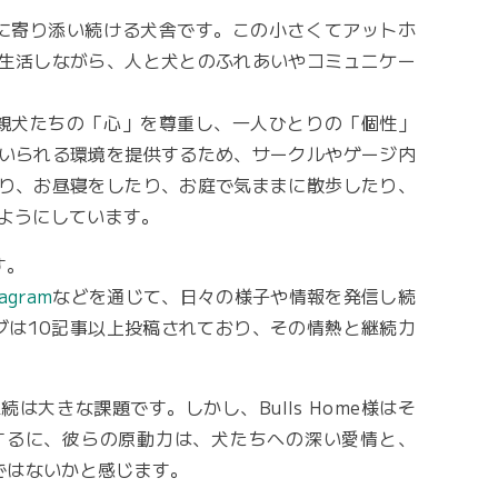
幸せに寄り添い続ける犬舎です。この小さくてアットホ
生活しながら、人と犬とのふれあいやコミュニケー
は、親犬たちの「心」を尊重し、一人ひとりの「個性」
いられる環境を提供するため、サークルやゲージ内
り、お昼寝をしたり、お庭で気ままに散歩したり、
ようにしています。
す。
tagram
などを通じて、日々の様子や情報を発信し続
グは10記事以上投稿されており、その情熱と継続力
大きな課題です。しかし、Bulls Home様はそ
するに、彼らの原動力は、犬たちへの深い愛情と、
のではないかと感じます。