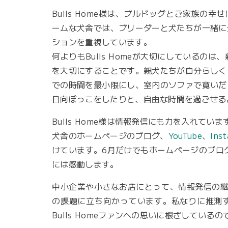
Bulls Home様は、ブルドッグとご家族の
ームな犬舎では、ブリーダーと犬たちが一緒に
ションを重視しています。
何よりもBulls Homeが大切にしているの
を大切にすることです。親犬たちが自分らしく
での時間を最小限にし、室内のソファで寛いだ
日向ぼっこをしたりと、自由な時間を過ごせる
Bulls Home様は情報発信にも力を入れていま
犬舎のホームページのブログ、
YouTube
、
Ins
けています。6月だけでもホームページのブロ
には感動します。
中小企業や小さなお店にとって、情報発信の継続は
の課題に立ち向かっています。私なりに推測
Bulls Homeファンへの思いに根ざしている