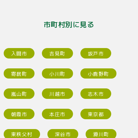
市町村別に見る
入間市
吉見町
坂戸市
寄居町
小川町
小鹿野町
嵐山町
川越市
志木市
朝霞市
本庄市
東京都
東秩父村
深谷市
滑川町