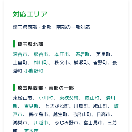
対応エリア
埼玉県西部・北部・南部の一部対応
埼玉県北部
深谷市
、
熊谷市
、
本庄市
、
寄居町
、 美里町、
上里町、
神川町
、 秩父市、横瀬町、皆野町、長
瀞町
小鹿野町
埼玉県西部・南部の一部
東松山市、
小川町
、
東秩父村
、
嵐山町
、
滑川
町
、
吉見町
、 ときがわ町、川島町、鳩山町、
坂
戸市
、 鶴ヶ島市、越生町、毛呂山町、日高市、
鴻巣市、
川越市
、 ふじみ野市、富士見市、三芳
町、
志木市