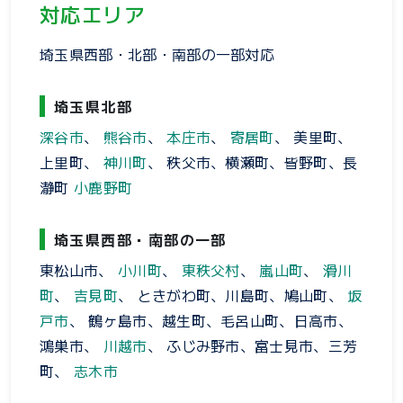
対応エリア
埼玉県西部・北部・南部の一部対応
埼玉県北部
深谷市
、
熊谷市
、
本庄市
、
寄居町
、 美里町、
上里町、
神川町
、 秩父市、横瀬町、皆野町、長
瀞町
小鹿野町
埼玉県西部・南部の一部
東松山市、
小川町
、
東秩父村
、
嵐山町
、
滑川
町
、
吉見町
、 ときがわ町、川島町、鳩山町、
坂
戸市
、 鶴ヶ島市、越生町、毛呂山町、日高市、
鴻巣市、
川越市
、 ふじみ野市、富士見市、三芳
町、
志木市