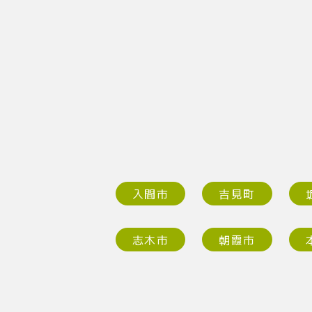
入間市
吉見町
志木市
朝霞市