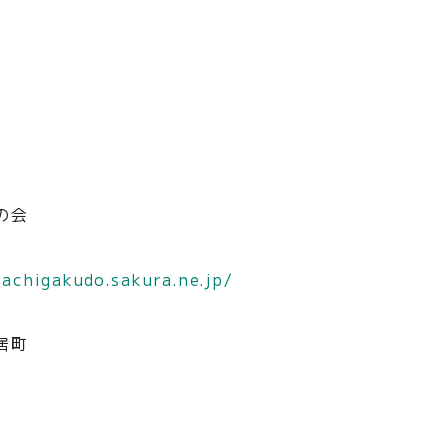
の会
machigakudo.sakura.ne.jp/
居町