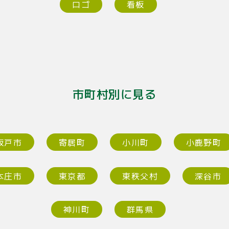
ロゴ
看板
市町村別に見る
坂戸市
寄居町
小川町
小鹿野町
本庄市
東京都
東秩父村
深谷市
神川町
群馬県