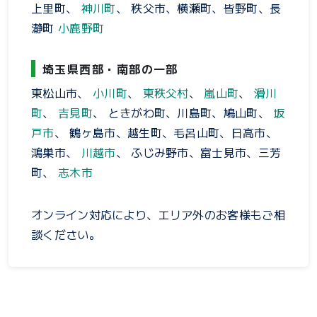
上里町、
神川町
、 秩父市、横瀬町、皆野町、長
瀞町
小鹿野町
埼玉県西部・南部の一部
東松山市、
小川町
、
東秩父村
、
嵐山町
、
滑川
町
、
吉見町
、 ときがわ町、川島町、鳩山町、
坂
戸市
、 鶴ヶ島市、越生町、毛呂山町、日高市、
鴻巣市、
川越市
、 ふじみ野市、富士見市、三芳
町、
志木市
オンライン対応により、エリア外のお客様もご相
談ください。