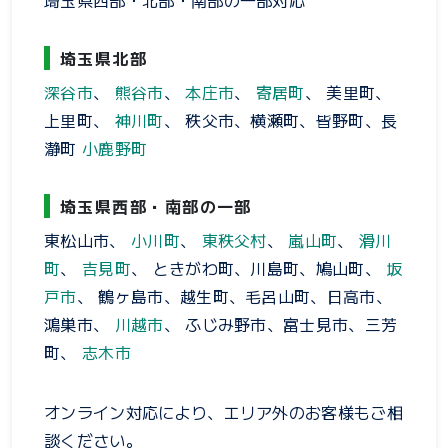
埼玉県北部
深谷市
、
熊谷市
、
本庄市
、
寄居町
、 美里町、
上里町、
神川町
、 秩父市、横瀬町、皆野町、長
瀞町
小鹿野町
埼玉県西部・南部の一部
東松山市、
小川町
、
東秩父村
、
嵐山町
、
滑川
町
、
吉見町
、 ときがわ町、川島町、鳩山町、
坂
戸市
、 鶴ヶ島市、越生町、毛呂山町、日高市、
鴻巣市、
川越市
、 ふじみ野市、富士見市、三芳
町、
志木市
オンライン対応により、エリア外のお客様もご相
談ください。