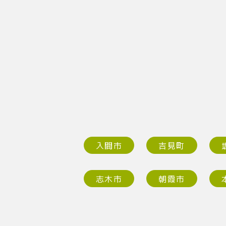
入間市
吉見町
志木市
朝霞市