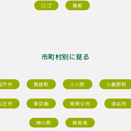
ロゴ
看板
市町村別に見る
坂戸市
寄居町
小川町
小鹿野町
本庄市
東京都
東秩父村
深谷市
神川町
群馬県