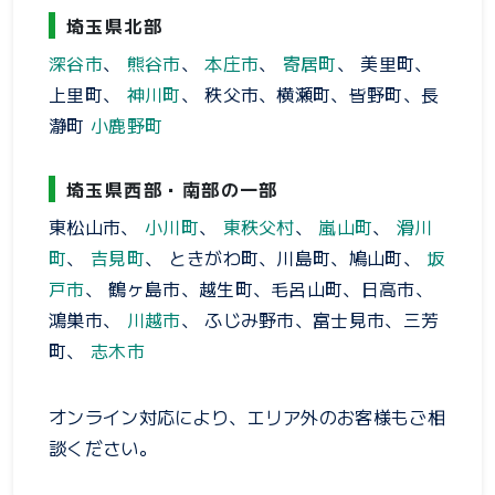
埼玉県北部
深谷市
、
熊谷市
、
本庄市
、
寄居町
、 美里町、
上里町、
神川町
、 秩父市、横瀬町、皆野町、長
瀞町
小鹿野町
埼玉県西部・南部の一部
東松山市、
小川町
、
東秩父村
、
嵐山町
、
滑川
町
、
吉見町
、 ときがわ町、川島町、鳩山町、
坂
戸市
、 鶴ヶ島市、越生町、毛呂山町、日高市、
鴻巣市、
川越市
、 ふじみ野市、富士見市、三芳
町、
志木市
オンライン対応により、エリア外のお客様もご相
談ください。