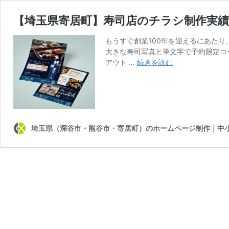
【埼玉県寄居町】寿司店のチラシ制作実績
もうすぐ創業100年を迎えるにあた
大きな寿司写真と筆文字で予約限定コ
【埼
アウト …
続きを読む
玉
県
寄
居
町】
寿
埼玉県（深谷市・熊谷市・寄居町）のホームページ制作｜中
司
店
の
チ
ラ
シ
制
作
実